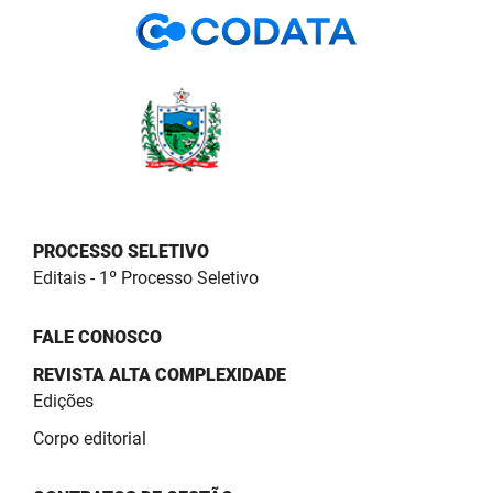
PBGÁS
PB Saúde
PBTUR
PBPREV
Projeto Cooperar
PROCESSO SELETIVO
PROCASE
Editais - 1º Processo Seletivo
PROCON
FALE CONOSCO
Polícia Militar
REVISTA ALTA COMPLEXIDADE
Edições
Polícia Civil
Corpo editorial
Rádio Tabajara