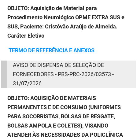
PBGÁS
OBJETO:
Aquisição de Material para
Procedimento Neurológico OPME EXTRA SUS e
PB Saúde
SUS, Paciente: Cristóvão Araújo de Almeida.
PBTUR
Caráter Eletivo
PBPREV
TERMO
DE
REFERÊNCIA E ANEXOS
Projeto Cooperar
AVISO
DE
DISPENSA
DE
SELEÇÃO
DE
PROCASE
FORNECEDORES - PBS-PRC-2026/03573 -
31/07/2026
PROCON
OBJETO:
AQUISIÇÃO DE MATERIAIS
Polícia Militar
PERMANENTES E DE CONSUMO (UNIFORMES
Polícia Civil
PARA SOCORRISTAS, BOLSAS DE RESGATE,
BOLSAS AMPOLA E COLETES), VISANDO
Rádio Tabajara
ATENDER ÀS NECESSIDADES DA POLICLÍNICA