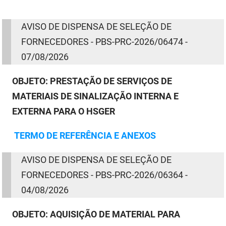
DER
Desenvolvimento e da Articulação Municipal
AVISO
DE
DISPENSA
DE
SELEÇÃO
DE
DETRAN
Desenvolvimento Humano
FORNECEDORES - PBS-PRC-2026/06474 -
07/08/2026
EMPAER
Educação
OBJETO:
PRESTAÇÃO DE SERVIÇOS DE
ESPEP
Empreender
MATERIAIS DE SINALIZAÇÃO INTERNA E
EPC
Secretaria de Fazenda
EXTERNA PARA O HSGER
FAC
Secretaria de Governo
TERMO
DE
REFERÊNCIA E ANEXOS
Fapesq
Infraestrutura e dos Recursos Hídricos
AVISO
DE
DISPENSA
DE
SELEÇÃO
DE
Fundação Casa de José Américo
Juventude, Esporte e Lazer
FORNECEDORES -
PBS-PRC-2026/06364
-
04/08/2026
FUNAD
Meio Ambiente e Sustentabilidade
OBJETO:
AQUISIÇÃO DE MATERIAL PARA
FUNDAC
Mulher e da Diversidade Humana