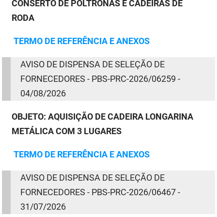
CONSERTO DE POLTRONAS E CADEIRAS DE
FUNES
Planejamento, Orçamento e Gestão
RODA
FUNESC
Procuradoria Geral do Estado
TERMO
DE
REFERÊNCIA E ANEXOS
IMEQ
Representação Institucional
AVISO
DE
DISPENSA
DE
SELEÇÃO
DE
IASS
Saúde
FORNECEDORES - PBS-PRC-2026/06259 -
04/08/2026
IPHAEP
Segurança e Defesa Social
OBJETO: AQUISIÇÃO DE CADEIRA LONGARINA
JUCEP
Turismo e Desenvolvimento Econômico
METÁLICA COM 3 LUGARES
LIFESA
TERMO
DE
REFERÊNCIA E ANEXOS
LOTEP
AVISO
DE
DISPENSA
DE
SELEÇÃO
DE
Ouvidoria Geral do Estado
FORNECEDORES - PBS-PRC-2026/06467 -
PAP
31/07/2026