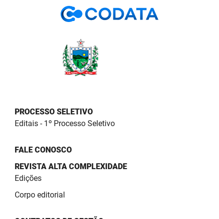
PBGÁS
PB Saúde
PBTUR
PBPREV
Projeto Cooperar
PROCESSO SELETIVO
PROCASE
Editais - 1º Processo Seletivo
PROCON
FALE CONOSCO
Polícia Militar
REVISTA ALTA COMPLEXIDADE
Edições
Polícia Civil
Corpo editorial
Rádio Tabajara