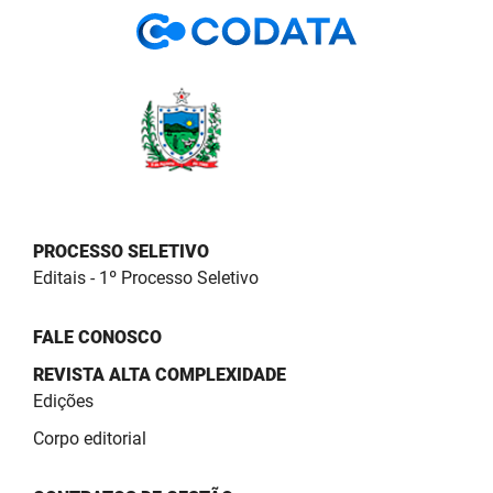
PBGÁS
PB Saúde
PBTUR
PBPREV
Projeto Cooperar
PROCESSO SELETIVO
PROCASE
Editais - 1º Processo Seletivo
PROCON
FALE CONOSCO
Polícia Militar
REVISTA ALTA COMPLEXIDADE
Edições
Polícia Civil
Corpo editorial
Rádio Tabajara