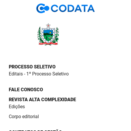
PBGÁS
PB Saúde
PBTUR
PBPREV
Projeto Cooperar
PROCESSO SELETIVO
PROCASE
Editais - 1º Processo Seletivo
PROCON
FALE CONOSCO
Polícia Militar
REVISTA ALTA COMPLEXIDADE
Edições
Polícia Civil
Corpo editorial
Rádio Tabajara