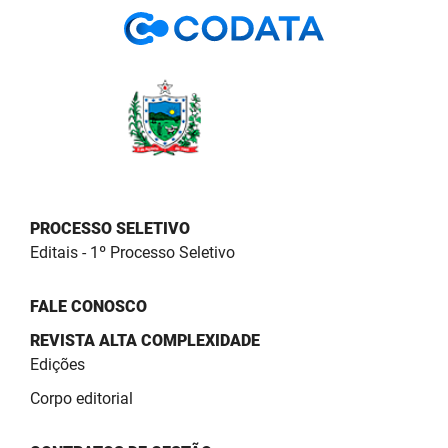
PBGÁS
PB Saúde
PBTUR
PBPREV
Projeto Cooperar
PROCESSO SELETIVO
PROCASE
Editais - 1º Processo Seletivo
PROCON
FALE CONOSCO
Polícia Militar
REVISTA ALTA COMPLEXIDADE
Edições
Polícia Civil
Corpo editorial
Rádio Tabajara